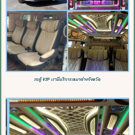
รถตู้ VIP เรามีบริการเหมาต่างจังหวัด