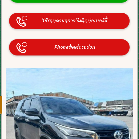
ใช้รถตด่วนกลางวันติดต่อเบอร์นี้
Phoneติดต่อรถด่วน